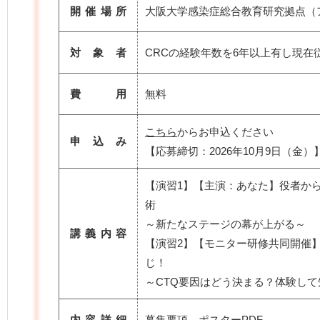
開催場所
大阪大学感染症総合教育研究拠点（
対 象 者
CRCの経験年数を6年以上有し現在
費 用
無料
こちら
からお申込ください
申 込 み
【応募締切：2026年10月9日（金）
【演習1】【主演：あなた】役者か
術
～新たなステージの幕が上がる～
講義内容
【演習2】【モニター研修共同開催】
じ！
～CTQ要因はどう決まる？体験し
内容詳細
募集要項
ポスターPDF