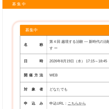
募 集 中
募集中
第４回 越境する治験 ― 新時代の治
名 称
す ー
日 時
2026年8月19日（水） 17:15～18:45
開催方法
WEB
対 象 者
どなたでも
申 込 み
申込URL：
こちらから